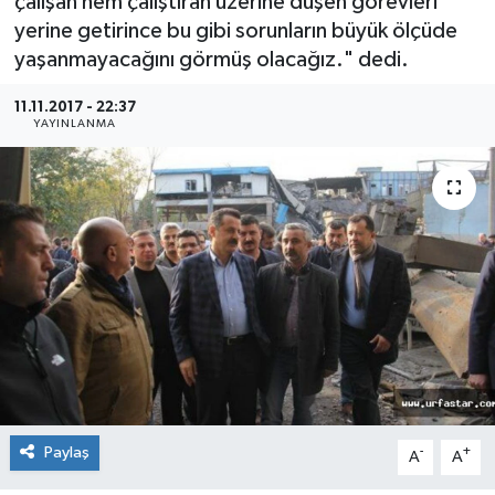
çalışan hem çalıştıran üzerine düşen görevleri
yerine getirince bu gibi sorunların büyük ölçüde
yaşanmayacağını görmüş olacağız." dedi.
11.11.2017 - 22:37
YAYINLANMA
Paylaş
-
+
A
A