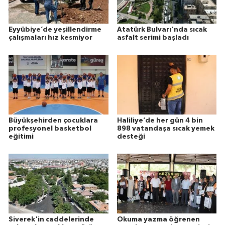
Eyyübiye’de yeşillendirme
Atatürk Bulvarı'nda sıcak
çalışmaları hız kesmiyor
asfalt serimi başladı
Büyükşehirden çocuklara
Haliliye’de her gün 4 bin
profesyonel basketbol
898 vatandaşa sıcak yemek
eğitimi
desteği
Siverek'in caddelerinde
Okuma yazma öğrenen