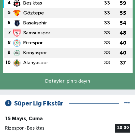
4
Beşiktaş
33
59
5
Göztepe
33
55
6
Başakşehir
33
54
7
Samsunspor
33
48
8
Rizespor
33
40
9
Konyaspor
33
40
10
Alanyaspor
33
37
Detaylar için tıklayın
Süper Lig Fikstür
15 Mayıs, Cuma
Rizespor - Beşiktaş
20:00