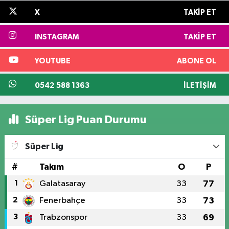
X
TAKIP ET
INSTAGRAM
TAKIP ET
YOUTUBE
ABONE OL
0542 588 1363
İLETIŞIM
Süper Lig Puan Durumu
Süper Lig
#
Takım
O
P
1
Galatasaray
33
77
2
Fenerbahçe
33
73
3
Trabzonspor
33
69