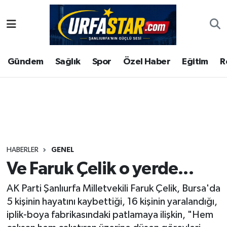
ASAYİS
Şanlıurfa Nöbetçi Eczaneler
Gündem
Sağlık
Spor
Özel Haber
Eğitim
R
ÇEVRE
Şanlıurfa Hava Durumu
DUNYA
Şanlıurfa Namaz Vakitleri
Eğitim
Şanlıurfa Trafik Yoğunluk Haritası
Ekonomi
Süper Lig Puan Durumu ve Fikstür
HABERLER
GENEL
Ve Faruk Çelik o yerde...
Gündem
Tüm Manşetler
AK Parti Şanlıurfa Milletvekili Faruk Çelik, Bursa'da
Kültür
Son Dakika Haberleri
5 kişinin hayatını kaybettiği, 16 kişinin yaralandığı,
iplik-boya fabrikasındaki patlamaya ilişkin, "Hem
Magazin
Haber Arşivi