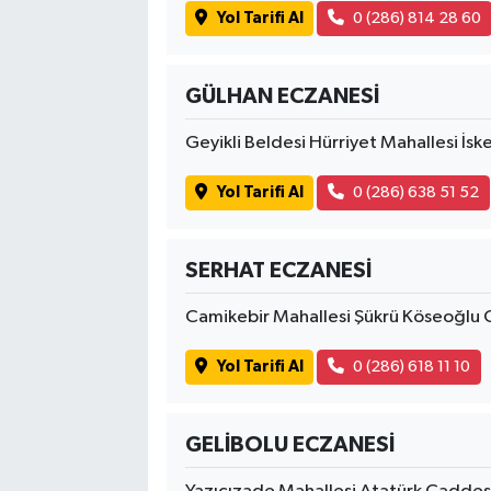
Yol Tarifi Al
0 (286) 814 28 60
GÜLHAN ECZANESİ
Geyikli Beldesi Hürriyet Mahallesi İ
Yol Tarifi Al
0 (286) 638 51 52
SERHAT ECZANESİ
Camikebir Mahallesi Şükrü Köseoğlu
Yol Tarifi Al
0 (286) 618 11 10
GELİBOLU ECZANESİ