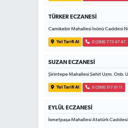
TÜRKER ECZANESİ
Camikebir Mahallesi İnönü Caddesi 
Yol Tarifi Al
0 (286) 773 47 47
SUZAN ECZANESİ
Şirintepe Mahallesi Şehit Uzm. Onb. 
Yol Tarifi Al
0 (286) 317 01 11
EYLÜL ECZANESİ
İsmetpaşa Mahallesi Atatürk Caddes