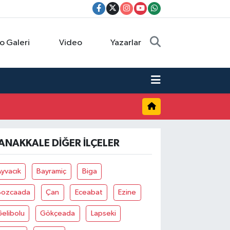
o Galeri
Video
Yazarlar
ANAKKALE DIĞER İLÇELER
yvacık
Bayramiç
Biga
Bozcaada
Çan
Eceabat
Ezine
elibolu
Gökçeada
Lapseki