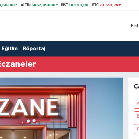
1,60380
6862,09000
14.598,00
79.591,74
ALTIN
BİST
BTC
Fot
Eğitim
Röportaj
Eczaneler
Ç
A
G