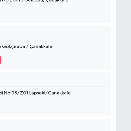
si No:20/18 Gelibolu/Çanakkale
6A Gökçeada / Çanakkale
si No:38/Z01 Lapseki/Çanakkale