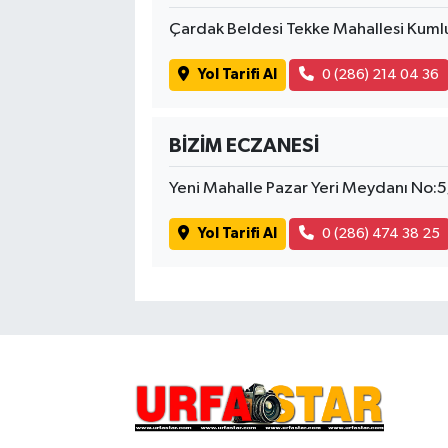
Çardak Beldesi Tekke Mahallesi Kuml
Yol Tarifi Al
0 (286) 214 04 36
BİZİM ECZANESİ
Yeni Mahalle Pazar Yeri Meydanı No:
Yol Tarifi Al
0 (286) 474 38 25