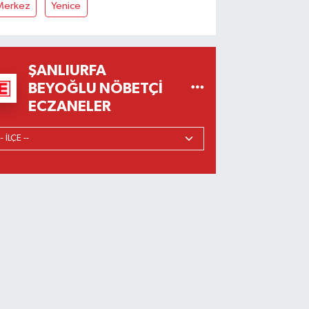
Merkez
Yenice
ŞANLIURFA
BEYOĞLU NÖBETÇI
ECZANELER