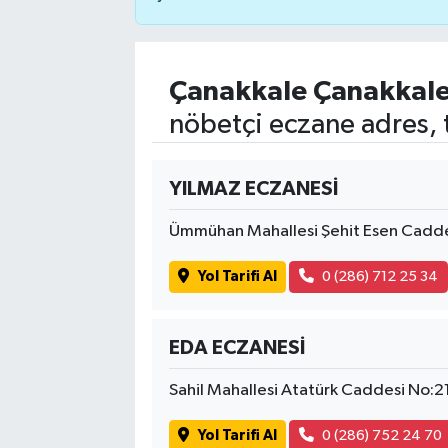
Çanakkale Çanakkal
nöbetçi eczane adres, 
YILMAZ ECZANESİ
Ümmühan Mahallesi Şehit Esen Cadde
Yol Tarifi Al
0 (286) 712 25 34
EDA ECZANESİ
Sahil Mahallesi Atatürk Caddesi No:
Yol Tarifi Al
0 (286) 752 24 70