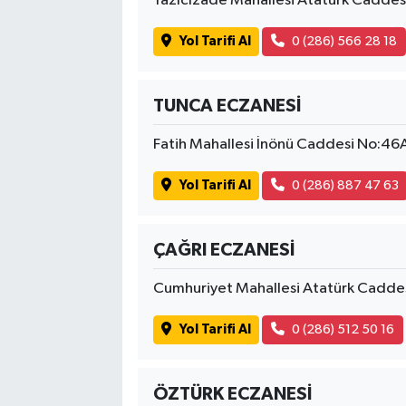
Yazıcızade Mahallesi Atatürk Cadde
Yol Tarifi Al
0 (286) 566 28 18
TUNCA ECZANESİ
Fatih Mahallesi İnönü Caddesi No:4
Yol Tarifi Al
0 (286) 887 47 63
ÇAĞRI ECZANESİ
Cumhuriyet Mahallesi Atatürk Cadde
Yol Tarifi Al
0 (286) 512 50 16
ÖZTÜRK ECZANESİ