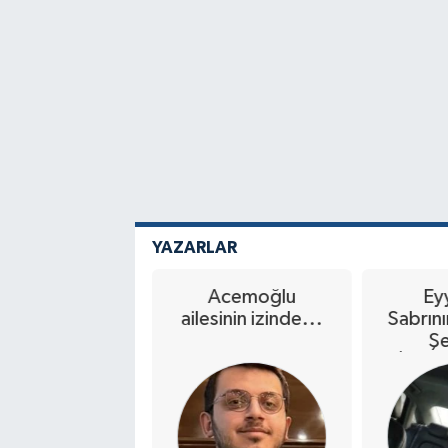
YAZARLAR
Orman
Acemoğlu
Ey
gınlarına Karşı
ailesinin izinde...
Sabrını
Ortak İrade
Şe
İbrah
mu De