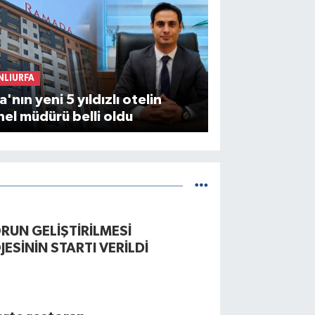
NLIURFA
a'nın yeni 5 yıldızlı otelin
el müdürü belli oldu
RUN GELİŞTİRİLMESİ
JESİNİN STARTI VERİLDİ