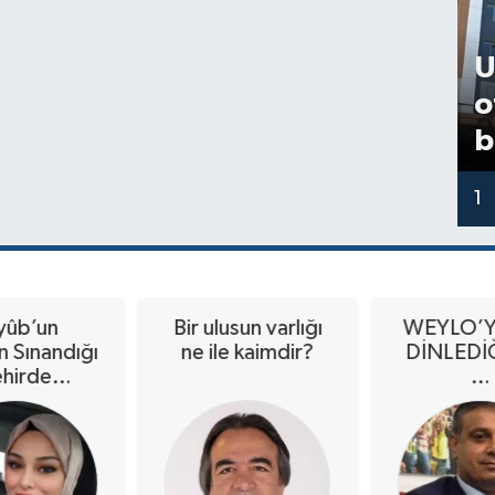
U
o
b
1
yûb’un
Bir ulusun varlığı
WEYLO’Y
n Sınandığı
ne ile kaimdir?
DİNLEDİ
hirde
…
im’in Koru
ğdi Sana?