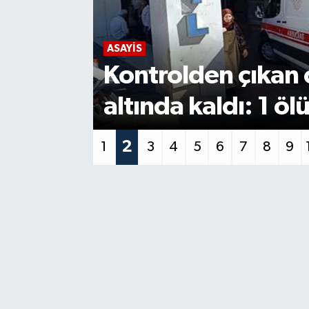
ASAYİS
rlerin
Direksiyon hakimi
otomobil refüje ç
3
1
2
4
5
6
7
8
9