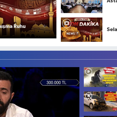
Asta
nışma Ruhu
Sela