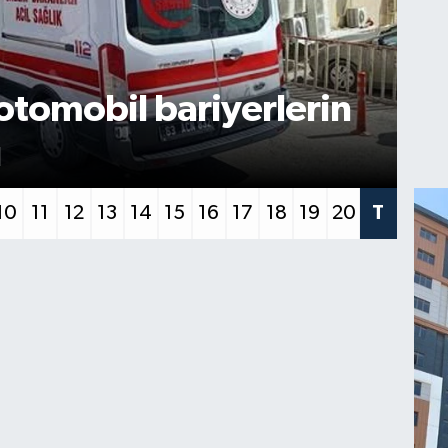
SPO
yetini kaybetti,
Şa
arptı
ke
10
11
12
13
14
15
16
17
18
19
20
T