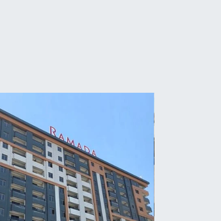
R
nlıurfaspor’da 3 futbolcunu
sildi