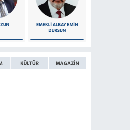
UZUN
EMEKLI ALBAY EMIN
ALİ UZUN
DURSUN
M
KÜLTÜR
MAGAZIN