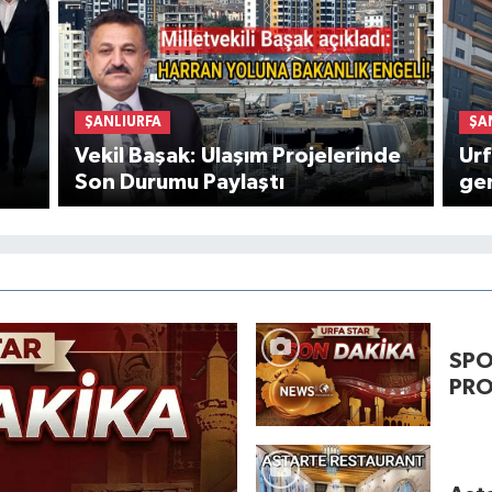
ŞANLIURFA
ŞA
Vekil Başak: Ulaşım Projelerinde
Urf
Son Durumu Paylaştı
gen
SPO
PRO