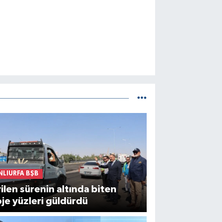
NLIURFA BŞB
ilen sürenin altında biten
je yüzleri güldürdü