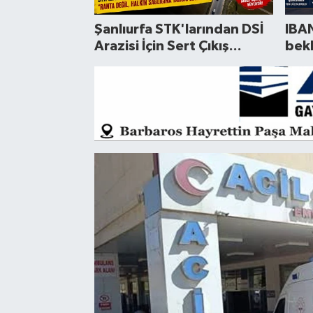
Şanlıurfa STK'larından DSİ
IBAN
Arazisi İçin Sert Çıkış...
bekl
geçt