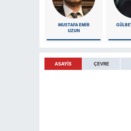
 İBRAHIM ÖZCAN
MUSTAFA EMIR
GÜLBE
UZUN
ASAYİS
ÇEVRE