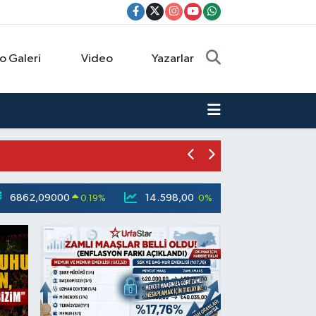
o Galeri
Video
Yazarlar
6862,09000
14.598,00
79.591,74
0.19
%
0
%
-1