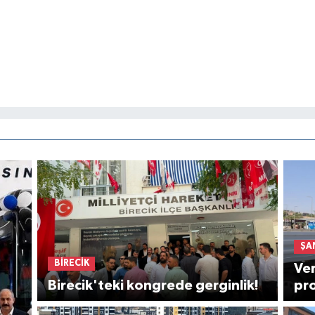
ŞA
BİRECİK
Ver
Birecik'teki kongrede gerginlik!
pro