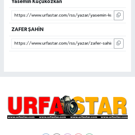
Yasemin Küçüközkan
ZAFER ŞAHİN