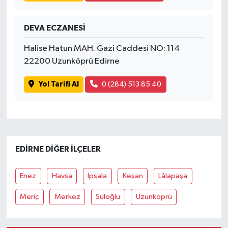
DEVA ECZANESİ
Halise Hatun MAH. Gazi Caddesi NO: 114
22200 Uzunköprü Edirne
Yol Tarifi Al
0 (284) 513 85 40
EDIRNE DIĞER İLÇELER
Enez
Havsa
İpsala
Keşan
Lâlapaşa
Meriç
Merkez
Süloğlu
Uzunköprü