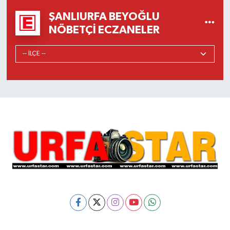
ŞANLIURFA BEYOĞLU
NÖBETÇI ECZANELER