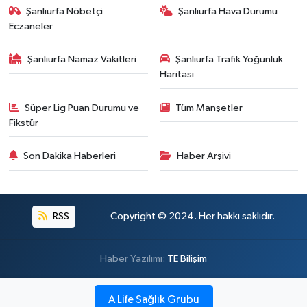
Şanlıurfa Nöbetçi
Şanlıurfa Hava Durumu
Eczaneler
Şanlıurfa Namaz Vakitleri
Şanlıurfa Trafik Yoğunluk
Haritası
Süper Lig Puan Durumu ve
Tüm Manşetler
Fikstür
Son Dakika Haberleri
Haber Arşivi
RSS
Copyright © 2024. Her hakkı saklıdır.
Haber Yazılımı:
TE Bilişim
A Life Sağlık Grubu