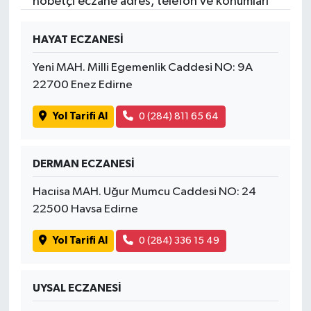
nöbetçi eczane adres, telefon ve konumları
HAYAT ECZANESİ
Yeni MAH. Milli Egemenlik Caddesi NO: 9A
22700 Enez Edirne
Yol Tarifi Al
0 (284) 811 65 64
DERMAN ECZANESİ
Hacıisa MAH. Uğur Mumcu Caddesi NO: 24
22500 Havsa Edirne
Yol Tarifi Al
0 (284) 336 15 49
UYSAL ECZANESİ