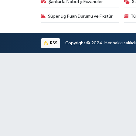
Şanlıurfa Nöbetçi Eczaneler
Ş
Süper Lig Puan Durumu ve Fikstür
Tü
RSS
Copyright © 2024. Her hakkı saklıdı