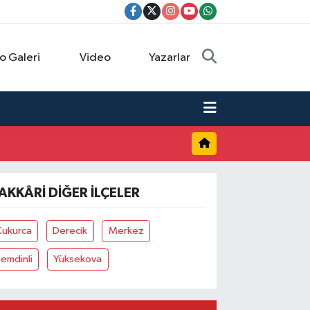
o Galeri
Video
Yazarlar
AKKÂRI DIĞER İLÇELER
Çukurca
Derecik
Merkez
emdinli
Yüksekova