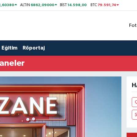
1,60380
6862,09000
14.598,00
79.591,74
ALTIN
BİST
BTC
Fot
Eğitim
Röportaj
aneler
H
Ş