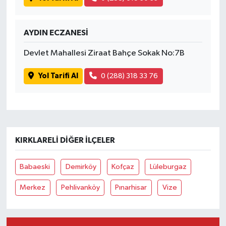
AYDIN ECZANESİ
Devlet Mahallesi Ziraat Bahçe Sokak No:7B
Yol Tarifi Al
0 (288) 318 33 76
KIRKLARELI DIĞER İLÇELER
Babaeski
Demirköy
Kofçaz
Lüleburgaz
Merkez
Pehlivanköy
Pınarhisar
Vize