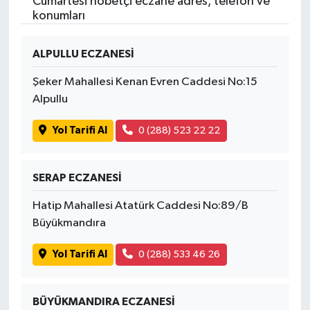
Cumartesi nöbetçi eczane adres, telefon ve
konumları
ALPULLU ECZANESİ
Şeker Mahallesi Kenan Evren Caddesi No:15
Alpullu
Yol Tarifi Al
0 (288) 523 22 22
SERAP ECZANESİ
Hatip Mahallesi Atatürk Caddesi No:89/B
Büyükmandıra
Yol Tarifi Al
0 (288) 533 46 26
BÜYÜKMANDIRA ECZANESİ