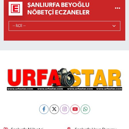
ŞANLIURFA BEYOĞLU
NÖBETÇI ECZANELER