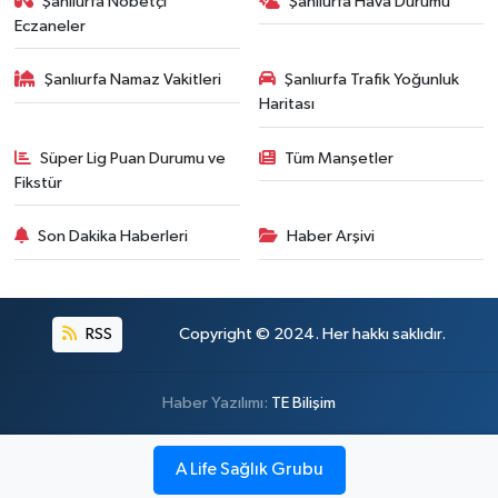
Şanlıurfa Nöbetçi
Şanlıurfa Hava Durumu
Eczaneler
Şanlıurfa Namaz Vakitleri
Şanlıurfa Trafik Yoğunluk
Haritası
Süper Lig Puan Durumu ve
Tüm Manşetler
Fikstür
Son Dakika Haberleri
Haber Arşivi
RSS
Copyright © 2024. Her hakkı saklıdır.
Haber Yazılımı:
TE Bilişim
A Life Sağlık Grubu