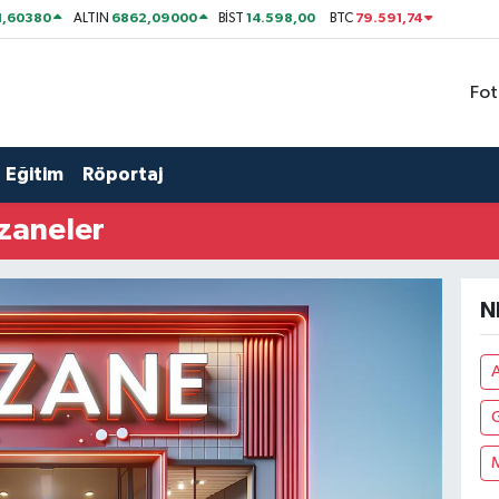
1,60380
6862,09000
14.598,00
79.591,74
ALTIN
BİST
BTC
Fot
Eğitim
Röportaj
zaneler
N
A
G