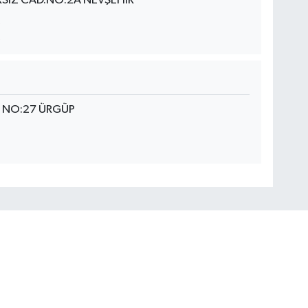
IZ CAD.NO:2A NEVŞEHİR
I NO:27 ÜRGÜP