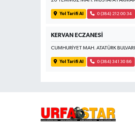
20 TEMMUZ MAH. MUSTAFA PARMAKS
Yol Tarifi Al
0 (384) 212 00 34
KERVAN ECZANESİ
CUMHURİYET MAH. ATATÜRK BULVAR
Yol Tarifi Al
0 (384) 341 30 86