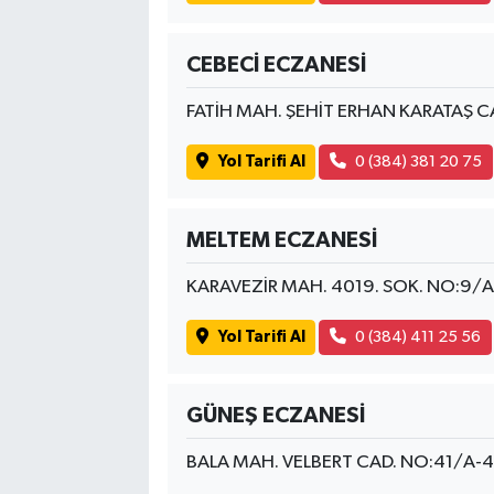
CEBECİ ECZANESİ
FATİH MAH. ŞEHİT ERHAN KARATAŞ 
Yol Tarifi Al
0 (384) 381 20 75
MELTEM ECZANESİ
KARAVEZİR MAH. 4019. SOK. NO:9/A
Yol Tarifi Al
0 (384) 411 25 56
GÜNEŞ ECZANESİ
BALA MAH. VELBERT CAD. NO:41/A-