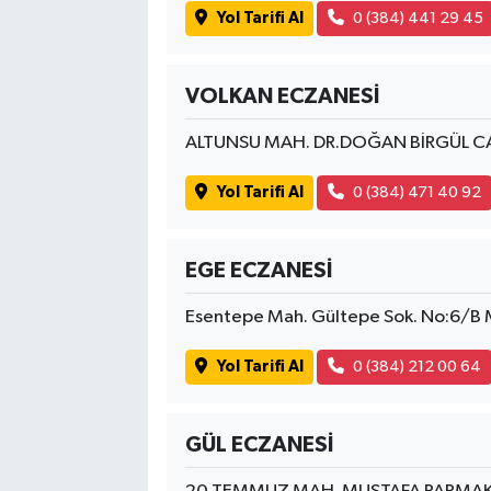
Yol Tarifi Al
0 (384) 441 29 45
VOLKAN ECZANESİ
ALTUNSU MAH. DR.DOĞAN BİRGÜL CA
Yol Tarifi Al
0 (384) 471 40 92
EGE ECZANESİ
Esentepe Mah. Gültepe Sok. No:6/B
Yol Tarifi Al
0 (384) 212 00 64
GÜL ECZANESİ