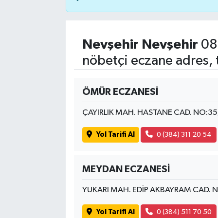
Nevşehir Nevşehir
08
nöbetçi eczane adres, 
ÖMÜR ECZANESİ
ÇAYIRLIK MAH. HASTANE CAD. NO:3
Yol Tarifi Al
0 (384) 311 20 54
MEYDAN ECZANESİ
YUKARI MAH. EDİP AKBAYRAM CAD. 
Yol Tarifi Al
0 (384) 511 70 50