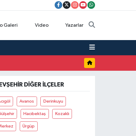
o Galeri
Video
Yazarlar
EVŞEHIR DIĞER İLÇELER
cıgöl
Avanos
Derinkuyu
ülşehir
Hacıbektaş
Kozaklı
Merkez
Ürgüp