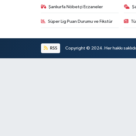
Şanlıurfa Nöbetçi Eczaneler
Ş
Süper Lig Puan Durumu ve Fikstür
Tü
RSS
Copyright © 2024. Her hakkı saklıdı