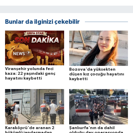
Bunlar da ilginizi çekebilir
Viranşehir yolunda feci
Bozova'da yüksekten
kaza: 22 yaşındaki genç
düşen kız çocuğu hayatını
hayatını kaybetti
kaybetti
Karaköprü'de aranan 2
Şanlıurfa'nın da dahil
hükümlü jandarmadan
olduğu dev operasyonda