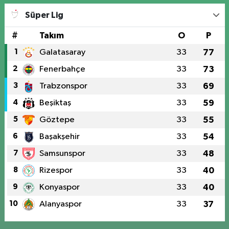
Süper Lig
#
Takım
O
P
1
Galatasaray
33
77
2
Fenerbahçe
33
73
3
Trabzonspor
33
69
4
Beşiktaş
33
59
5
Göztepe
33
55
6
Başakşehir
33
54
7
Samsunspor
33
48
8
Rizespor
33
40
9
Konyaspor
33
40
10
Alanyaspor
33
37