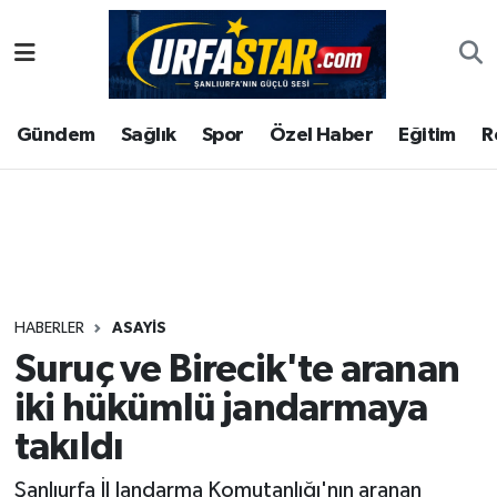
ASAYİS
Şanlıurfa Nöbetçi Eczaneler
Gündem
Sağlık
Spor
Özel Haber
Eğitim
R
ÇEVRE
Şanlıurfa Hava Durumu
DUNYA
Şanlıurfa Namaz Vakitleri
Eğitim
Şanlıurfa Trafik Yoğunluk Haritası
Ekonomi
Süper Lig Puan Durumu ve Fikstür
HABERLER
ASAYİS
Suruç ve Birecik'te aranan
Gündem
Tüm Manşetler
iki hükümlü jandarmaya
Kültür
Son Dakika Haberleri
takıldı
Magazin
Haber Arşivi
Şanlıurfa İl Jandarma Komutanlığı'nın aranan