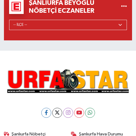
ŞANLIURFA BEYOĞLU
NÖBETÇI ECZANELER
Şanlıurfa Nöbetçi
Şanlıurfa Hava Durumu