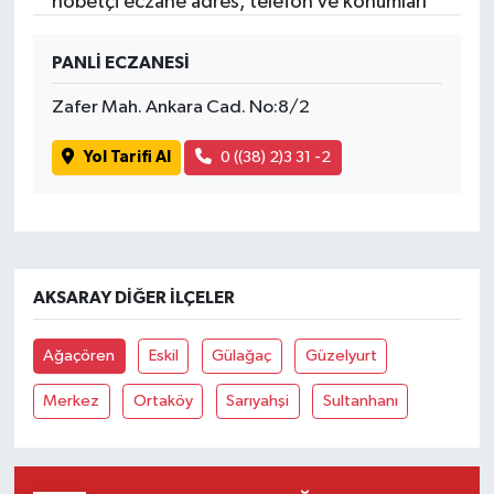
nöbetçi eczane adres, telefon ve konumları
PANLİ ECZANESİ
Zafer Mah. Ankara Cad. No:8/2
Yol Tarifi Al
0 ((38) 2)3 31 -2
AKSARAY DIĞER İLÇELER
Ağaçören
Eskil
Gülağaç
Güzelyurt
Merkez
Ortaköy
Sarıyahşi
Sultanhanı