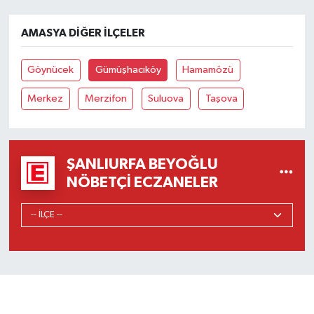
AMASYA DIĞER İLÇELER
Göynücek
Gümüşhacıköy
Hamamözü
Merkez
Merzifon
Suluova
Taşova
ŞANLIURFA BEYOĞLU
NÖBETÇI ECZANELER