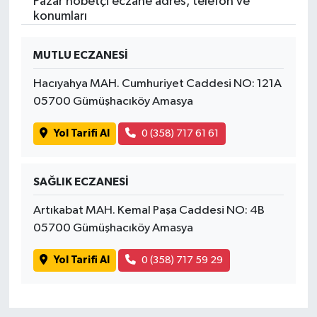
Pazar nöbetçi eczane adres, telefon ve
konumları
MUTLU ECZANESİ
Hacıyahya MAH. Cumhuriyet Caddesi NO: 121A
05700 Gümüşhacıköy Amasya
Yol Tarifi Al
0 (358) 717 61 61
SAĞLIK ECZANESİ
Artıkabat MAH. Kemal Paşa Caddesi NO: 4B
05700 Gümüşhacıköy Amasya
Yol Tarifi Al
0 (358) 717 59 29