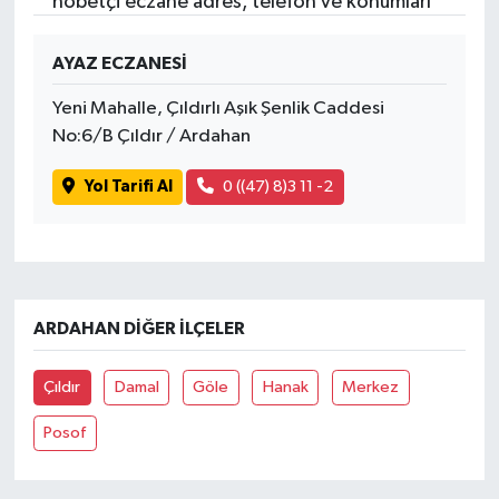
nöbetçi eczane adres, telefon ve konumları
AYAZ ECZANESİ
Yeni Mahalle, Çıldırlı Aşık Şenlik Caddesi
No:6/B Çıldır / Ardahan
Yol Tarifi Al
0 ((47) 8)3 11 -2
ARDAHAN DIĞER İLÇELER
Çıldır
Damal
Göle
Hanak
Merkez
Posof