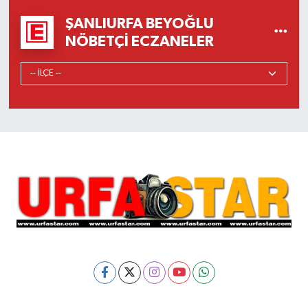
ŞANLIURFA BEYOĞLU
NÖBETÇI ECZANELER