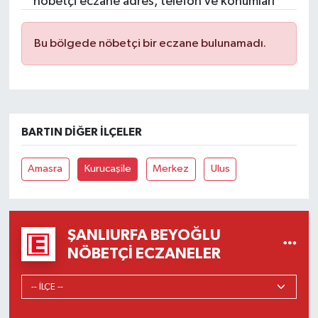
nöbetçi eczane adres, telefon ve konumları
Bu bölgede nöbetçi bir eczane bulunamadı.
BARTIN DIĞER İLÇELER
Amasra
Kurucaşile
Merkez
Ulus
ŞANLIURFA BEYOĞLU
NÖBETÇI ECZANELER