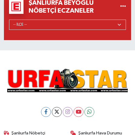
ŞANLIURFA BEYOĞLU
NÖBETÇI ECZANELER
Şanlıurfa Nöbetçi
Şanlıurfa Hava Durumu