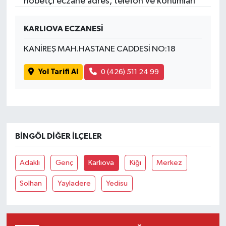
nöbetçi eczane adres, telefon ve konumları
KARLIOVA ECZANESİ
KANİREŞ MAH.HASTANE CADDESİ NO:18
Yol Tarifi Al
0 (426) 511 24 99
BINGÖL DIĞER İLÇELER
Adaklı
Genç
Karlıova
Kiğı
Merkez
Solhan
Yayladere
Yedisu