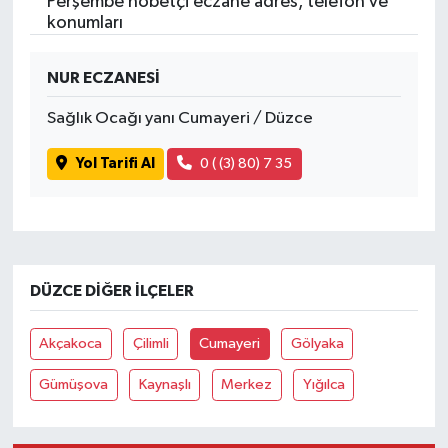
Perşembe nöbetçi eczane adres, telefon ve
konumları
NUR ECZANESİ
Sağlık Ocağı yanı Cumayeri / Düzce
Yol Tarifi Al
0 ( (3) 80) 7 35
DÜZCE DIĞER İLÇELER
Akçakoca
Çilimli
Cumayeri
Gölyaka
Gümüşova
Kaynaşlı
Merkez
Yığılca