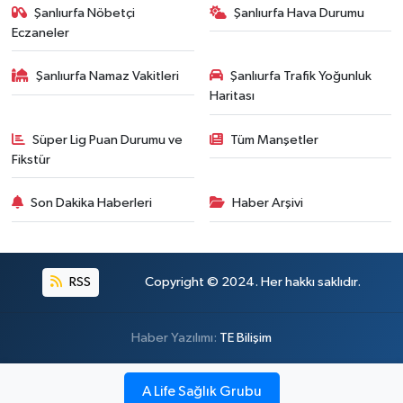
Şanlıurfa Nöbetçi
Şanlıurfa Hava Durumu
Eczaneler
Şanlıurfa Namaz Vakitleri
Şanlıurfa Trafik Yoğunluk
Haritası
Süper Lig Puan Durumu ve
Tüm Manşetler
Fikstür
Son Dakika Haberleri
Haber Arşivi
RSS
Copyright © 2024. Her hakkı saklıdır.
Haber Yazılımı:
TE Bilişim
A Life Sağlık Grubu