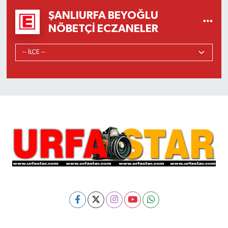
ŞANLIURFA BEYOĞLU
NÖBETÇI ECZANELER