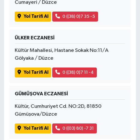
Cumayeri / Düzce
Yol Tarifi Al
0 ((38) 0)7 35 -5
ÜLKER ECZANESİ
Kültür Mahallesi, Hastane Sokak No:11/A
Gölyaka / Düzce
Yol Tarifi Al
0 ((38) 0)7 11 -4
GÜMÜŞOVA ECZANESİ
Kültür, Cumhuriyet Cd. NO:2D, 81850
Gümüşova/Düzce
Yol Tarifi Al
0 ((03) 80) -7 31