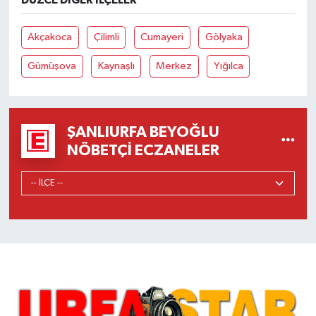
DÜZCE DIĞER İLÇELER
Akçakoca
Çilimli
Cumayeri
Gölyaka
Gümüşova
Kaynaşlı
Merkez
Yığılca
ŞANLIURFA BEYOĞLU
NÖBETÇI ECZANELER