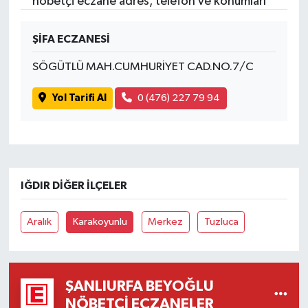
nöbetçi eczane adres, telefon ve konumları
ŞİFA ECZANESİ
SÖGÜTLÜ MAH.CUMHURİYET CAD.NO.7/C
Yol Tarifi Al
0 (476) 227 79 94
IĞDIR DIĞER İLÇELER
Aralık
Karakoyunlu
Merkez
Tuzluca
ŞANLIURFA BEYOĞLU
NÖBETÇI ECZANELER