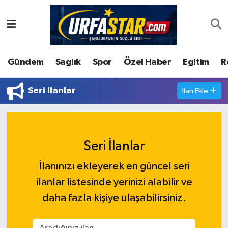
ASAYİS
Şanlıurfa Nöbetçi Eczaneler
Gündem
Sağlık
Spor
Özel Haber
Eğitim
R
ÇEVRE
Şanlıurfa Hava Durumu
DUNYA
Şanlıurfa Namaz Vakitleri
Seri İlanlar
İlan Ekle
Eğitim
Şanlıurfa Trafik Yoğunluk Haritası
Ekonomi
Süper Lig Puan Durumu ve Fikstür
Seri İlanlar
İlanınızı ekleyerek en güncel seri
Gündem
Tüm Manşetler
ilanlar listesinde yerinizi alabilir ve
Kültür
Son Dakika Haberleri
daha fazla kişiye ulaşabilirsiniz.
Magazin
Haber Arşivi