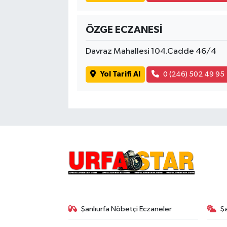
ÖZGE ECZANESİ
Davraz Mahallesi 104.Cadde 46/4
Yol Tarifi Al
0 (246) 502 49 95
Şanlıurfa Nöbetçi Eczaneler
Ş