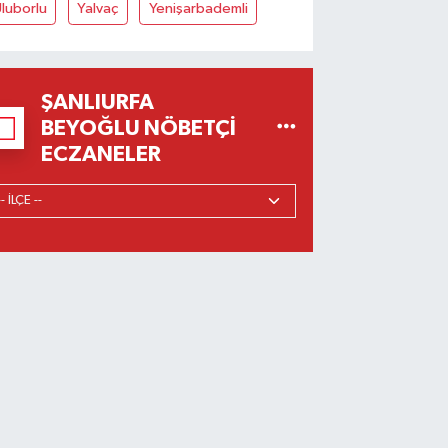
luborlu
Yalvaç
Yenişarbademli
ŞANLIURFA
BEYOĞLU NÖBETÇI
ECZANELER