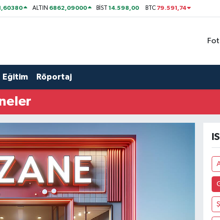
1,60380
6862,09000
14.598,00
79.591,74
ALTIN
BİST
BTC
Fot
Eğitim
Röportaj
neler
I
Ş