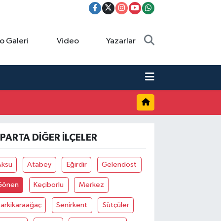
o Galeri
Video
Yazarlar
SPARTA DIĞER İLÇELER
Aksu
Atabey
Eğirdir
Gelendost
Gönen
Keçiborlu
Merkez
arkikaraağaç
Senirkent
Sütçüler