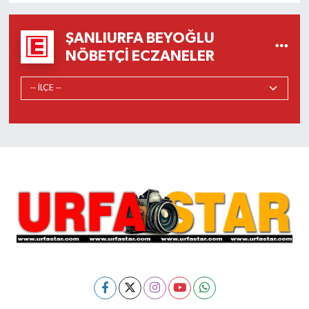
ŞANLIURFA BEYOĞLU
NÖBETÇI ECZANELER