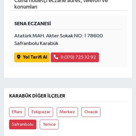
Cuma nöbetçi eczane adres, telefon ve
konumları
SENA ECZANESİ
Atatürk MAH. Akter Sokak NO: 1 78600
Safranbolu Karabük
Yol Tarifi Al
0 (370) 725 32 92
KARABÜK DIĞER İLÇELER
Eflani
Eskipazar
Merkez
Ovacık
Safranbolu
Yenice