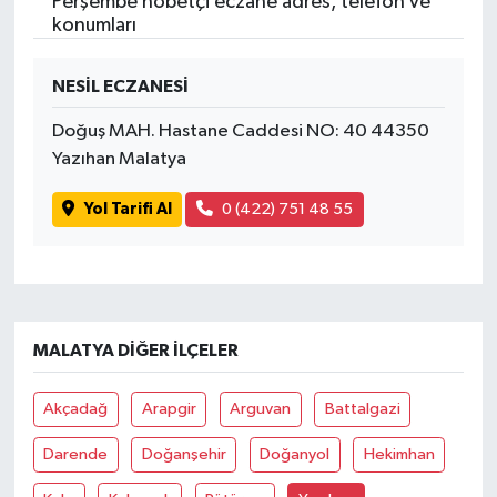
Perşembe nöbetçi eczane adres, telefon ve
konumları
NESİL ECZANESİ
Doğuş MAH. Hastane Caddesi NO: 40 44350
Yazıhan Malatya
Yol Tarifi Al
0 (422) 751 48 55
MALATYA DIĞER İLÇELER
Akçadağ
Arapgir
Arguvan
Battalgazi
Darende
Doğanşehir
Doğanyol
Hekimhan