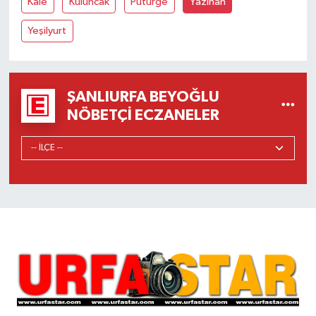
Kale
Kuluncak
Pütürge
Yazıhan
Yeşilyurt
ŞANLIURFA BEYOĞLU
NÖBETÇI ECZANELER