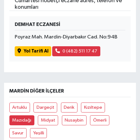
Cumartesi nöbetçi eczane adres, telefon ve
konumları
DEMHAT ECZANESİ
Poyraz Mah. Mardin-Diyarbakır Cad. No:94B
Yol Tarifi Al
0 (482) 511 17 47
MARDIN DIĞER İLÇELER
Artuklu
Dargeçit
Derik
Kızıltepe
Mazıdağı
Midyat
Nusaybin
Ömerli
Savur
Yeşilli