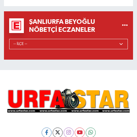
ŞANLIURFA BEYOĞLU
NÖBETÇI ECZANELER