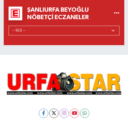
ŞANLIURFA BEYOĞLU
NÖBETÇI ECZANELER