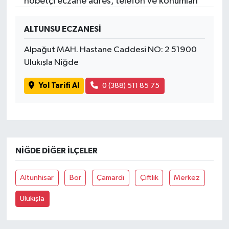
nöbetçi eczane adres, telefon ve konumları
ALTUNSU ECZANESİ
Alpağut MAH. Hastane Caddesi NO: 2 51900
Ulukışla Niğde
Yol Tarifi Al
0 (388) 511 85 75
NIĞDE DIĞER İLÇELER
Altunhisar
Bor
Çamardı
Çiftlik
Merkez
Ulukışla