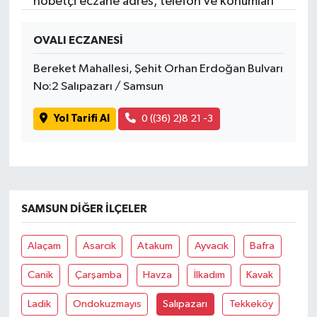
nöbetçi eczane adres, telefon ve konumları
OVALI ECZANESİ
Bereket Mahallesi, Şehit Orhan Erdoğan Bulvarı
No:2 Salıpazarı / Samsun
Yol Tarifi Al
0 ((36) 2)8 21 -3
SAMSUN DIĞER İLÇELER
Alaçam
Asarcık
Atakum
Ayvacık
Bafra
Canik
Çarşamba
Havza
İlkadım
Kavak
Ladik
Ondokuzmayıs
Salıpazarı
Tekkeköy