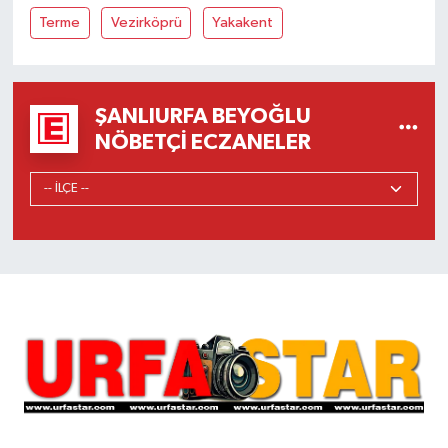
Terme
Vezirköprü
Yakakent
ŞANLIURFA BEYOĞLU
NÖBETÇI ECZANELER