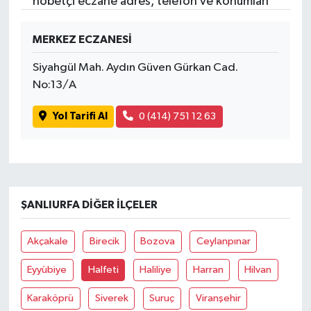
nöbetçi eczane adres, telefon ve konumları
MERKEZ ECZANESİ
Siyahgül Mah. Aydın Güven Gürkan Cad.
No:13/A
Yol Tarifi Al
0 (414) 751 12 63
ŞANLIURFA DIĞER İLÇELER
Akçakale
Birecik
Bozova
Ceylanpınar
Eyyübiye
Halfeti
Haliliye
Harran
Hilvan
Karaköprü
Siverek
Suruç
Viranşehir