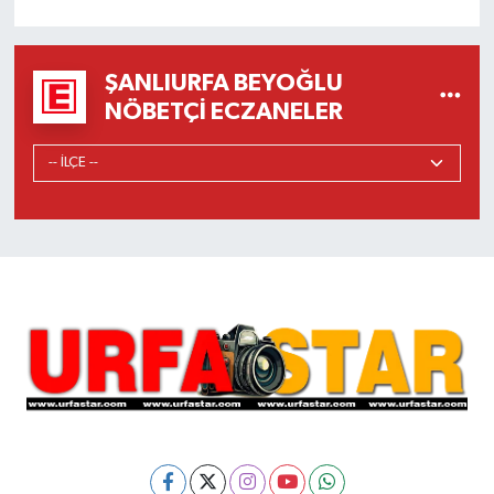
ŞANLIURFA BEYOĞLU
NÖBETÇI ECZANELER