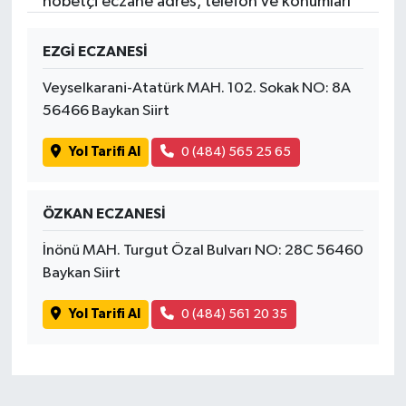
nöbetçi eczane adres, telefon ve konumları
EZGİ ECZANESİ
Veyselkarani-Atatürk MAH. 102. Sokak NO: 8A
56466 Baykan Siirt
Yol Tarifi Al
0 (484) 565 25 65
ÖZKAN ECZANESİ
İnönü MAH. Turgut Özal Bulvarı NO: 28C 56460
Baykan Siirt
Yol Tarifi Al
0 (484) 561 20 35