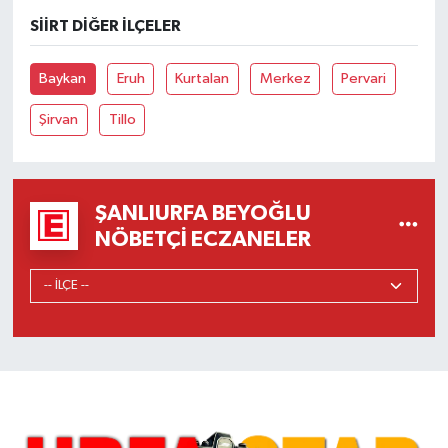
SIIRT DIĞER İLÇELER
Baykan
Eruh
Kurtalan
Merkez
Pervari
Şirvan
Tillo
ŞANLIURFA BEYOĞLU
NÖBETÇI ECZANELER