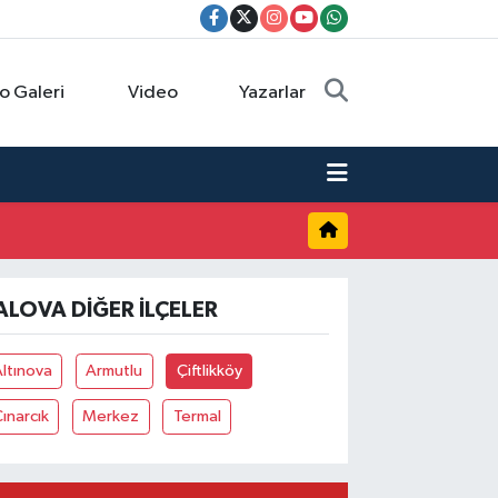
o Galeri
Video
Yazarlar
ALOVA DIĞER İLÇELER
ltınova
Armutlu
Çiftlikköy
ınarcık
Merkez
Termal