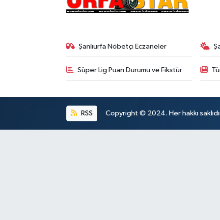
Şanlıurfa Nöbetçi Eczaneler
Ş
Süper Lig Puan Durumu ve Fikstür
Tü
RSS
Copyright © 2024. Her hakkı saklıdı