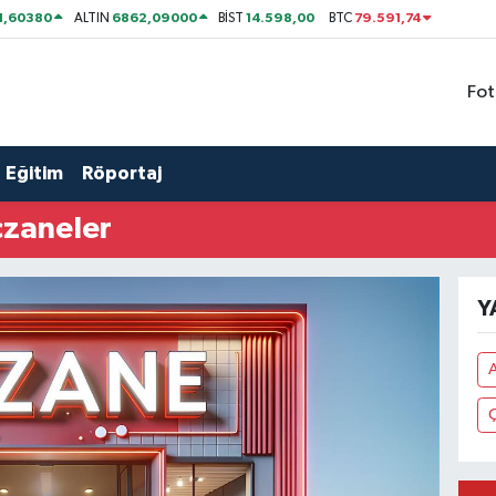
1,60380
6862,09000
14.598,00
79.591,74
ALTIN
BİST
BTC
Fot
Eğitim
Röportaj
czaneler
Y
A
Ç