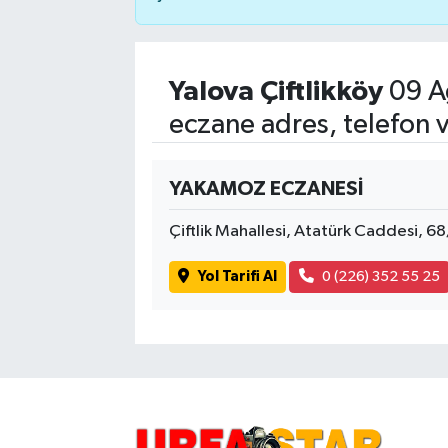
Yalova Çiftlikköy
09 A
eczane adres, telefon 
YAKAMOZ ECZANESİ
Çiftlik Mahallesi, Atatürk Caddesi, 68/
Yol Tarifi Al
0 (226) 352 55 25