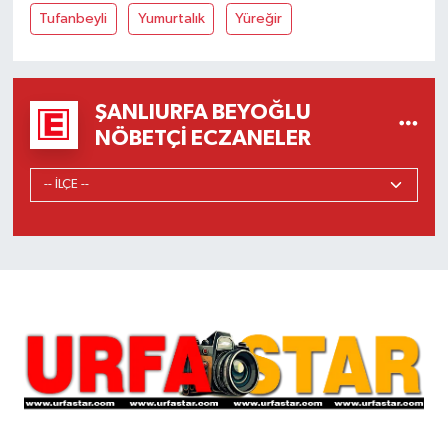
Tufanbeyli
Yumurtalık
Yüreğir
ŞANLIURFA BEYOĞLU
NÖBETÇI ECZANELER