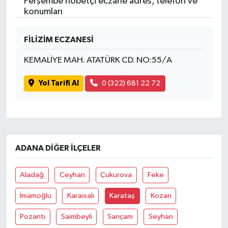
Perşembe nöbetçi eczane adres, telefon ve
konumları
FİLİZİM ECZANESİ
KEMALİYE MAH. ATATÜRK CD. NO:55/A
Yol Tarifi Al
0 (322) 681 22 72
ADANA DIĞER İLÇELER
Aladağ
Ceyhan
Çukurova
Feke
İmamoğlu
Karaisalı
Karataş
Kozan
Pozantı
Saimbeyli
Sarıçam
Seyhan