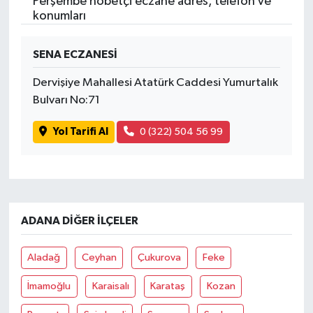
Perşembe nöbetçi eczane adres, telefon ve
konumları
SENA ECZANESİ
Dervişiye Mahallesi Atatürk Caddesi Yumurtalık
Bulvarı No:71
Yol Tarifi Al
0 (322) 504 56 99
ADANA DIĞER İLÇELER
Aladağ
Ceyhan
Çukurova
Feke
İmamoğlu
Karaisalı
Karataş
Kozan