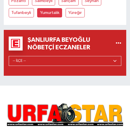
Pozantı
Saimbeyli
Sarıçam
Seyhan
Tufanbeyli
Yumurtalık
Yüreğir
ŞANLIURFA BEYOĞLU
NÖBETÇI ECZANELER