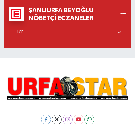
ŞANLIURFA BEYOĞLU
NÖBETÇI ECZANELER