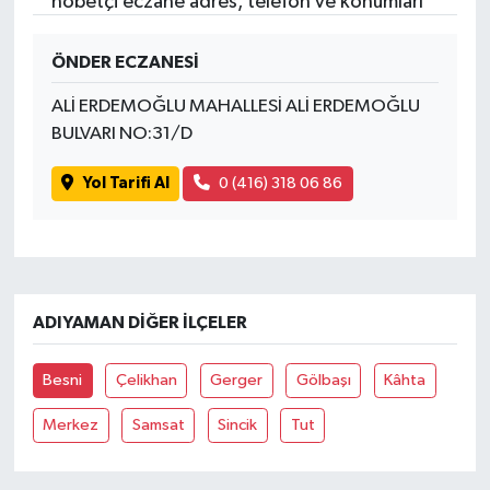
nöbetçi eczane adres, telefon ve konumları
ÖNDER ECZANESİ
ALİ ERDEMOĞLU MAHALLESİ ALİ ERDEMOĞLU
BULVARI NO:31/D
Yol Tarifi Al
0 (416) 318 06 86
ADIYAMAN DIĞER İLÇELER
Besni
Çelikhan
Gerger
Gölbaşı
Kâhta
Merkez
Samsat
Sincik
Tut