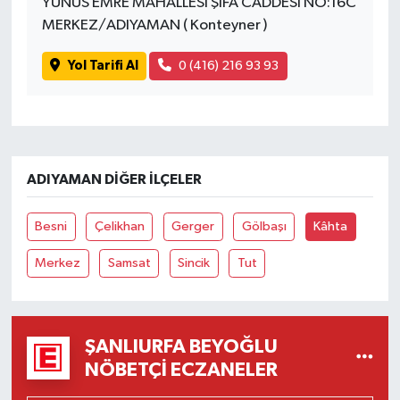
YUNUS EMRE MAHALLESİ ŞİFA CADDESİ NO:16C
MERKEZ/ADIYAMAN ( Konteyner )
Yol Tarifi Al
0 (416) 216 93 93
ADIYAMAN DIĞER İLÇELER
Besni
Çelikhan
Gerger
Gölbaşı
Kâhta
Merkez
Samsat
Sincik
Tut
ŞANLIURFA BEYOĞLU
NÖBETÇI ECZANELER