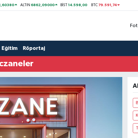
1,60380
6862,09000
14.598,00
79.591,74
ALTIN
BİST
BTC
Fot
Eğitim
Röportaj
czaneler
A