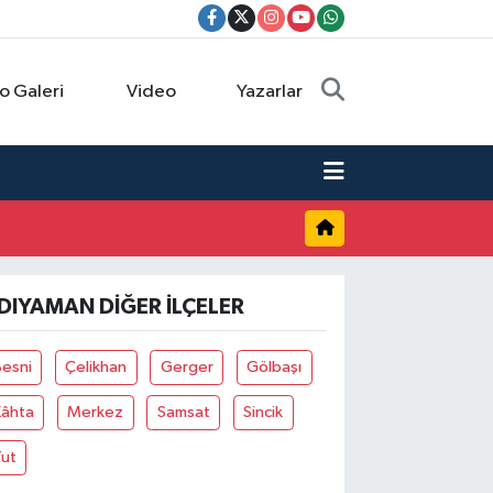
o Galeri
Video
Yazarlar
DIYAMAN DIĞER İLÇELER
Besni
Çelikhan
Gerger
Gölbaşı
Kâhta
Merkez
Samsat
Sincik
Tut