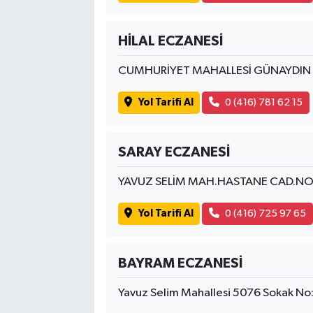
HİLAL ECZANESİ
CUMHURİYET MAHALLESİ GÜNAYDIN 
Yol Tarifi Al
0 (416) 781 62 15
SARAY ECZANESİ
YAVUZ SELİM MAH.HASTANE CAD.N
Yol Tarifi Al
0 (416) 725 97 65
BAYRAM ECZANESİ
Yavuz Selim Mahallesi 5076 Sokak N