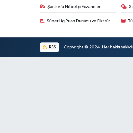
Şanlıurfa Nöbetçi Eczaneler
Ş
Süper Lig Puan Durumu ve Fikstür
Tü
RSS
Copyright © 2024. Her hakkı saklıdı