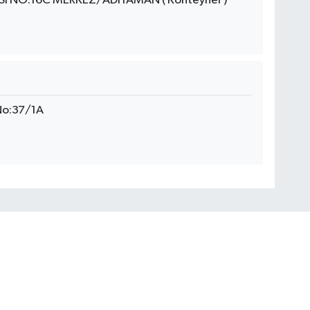
İ NO:16C MERKEZ/ADIYAMAN ( Konteyner )
 No:37/1A