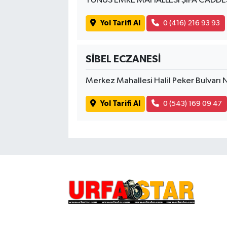
YUNUS EMRE MAHALLESİ ŞİFA CADDES
Yol Tarifi Al
0 (416) 216 93 93
SİBEL ECZANESİ
Merkez Mahallesi Halil Peker Bulvarı
Yol Tarifi Al
0 (543) 169 09 47