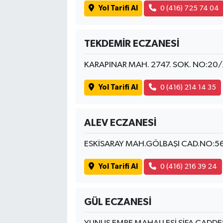
Yol Tarifi Al
0 (416) 725 74 04
TEKDEMİR ECZANESİ
KARAPINAR MAH. 2747. SOK. NO:20
Yol Tarifi Al
0 (416) 214 14 35
ALEV ECZANESİ
ESKİSARAY MAH.GÖLBAŞI CAD.NO:5
Yol Tarifi Al
0 (416) 216 39 24
GÜL ECZANESİ