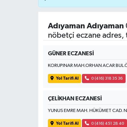
Adıyaman Adıyaman
nöbetçi eczane adres, 
GÜNER ECZANESİ
KORUPINAR MAH.ORHAN ACAR BUL.
Yol Tarifi Al
0 (416) 318 35 36
ÇELİKHAN ECZANESİ
YUNUS EMRE MAH. HÜKÜMET CAD. N
Yol Tarifi Al
0 (416) 451 28 40