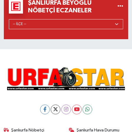
ŞANLIURFA BEYOĞLU
NÖBETÇI ECZANELER
Şanlıurfa Nöbetçi
Şanlıurfa Hava Durumu