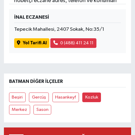
nöbetçi eczane adres, telefon ve konumları
İNAL ECZANESİ
Tepecik Mahallesi, 2407 Sokak, No:35/1
Yol Tarifi Al
0 (488) 411 24 11
BATMAN DIĞER İLÇELER
Beşiri
Gercüş
Hasankeyf
Kozluk
Merkez
Sason