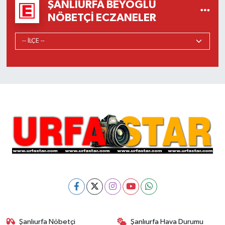
ŞANLIURFA BEYOĞLU
NÖBETÇI ECZANELER
Şanlıurfa Nöbetçi
Şanlıurfa Hava Durumu