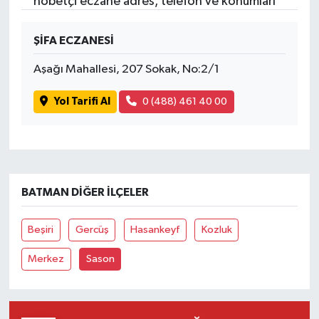
nöbetçi eczane adres, telefon ve konumları
ŞİFA ECZANESİ
Aşağı Mahallesi, 207 Sokak, No:2/1
Yol Tarifi Al
0 (488) 461 40 00
BATMAN DIĞER İLÇELER
Beşiri
Gercüş
Hasankeyf
Kozluk
Merkez
Sason