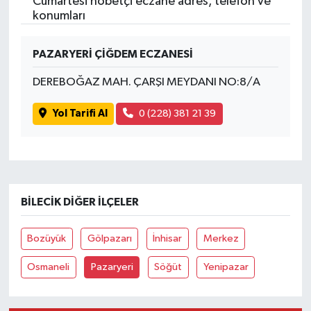
Cumartesi nöbetçi eczane adres, telefon ve
konumları
PAZARYERİ ÇİĞDEM ECZANESİ
DEREBOĞAZ MAH. ÇARŞI MEYDANI NO:8/A
Yol Tarifi Al
0 (228) 381 21 39
BILECIK DIĞER İLÇELER
Bozüyük
Gölpazarı
İnhisar
Merkez
Osmaneli
Pazaryeri
Söğüt
Yenipazar