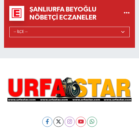
ŞANLIURFA BEYOĞLU
NÖBETÇI ECZANELER