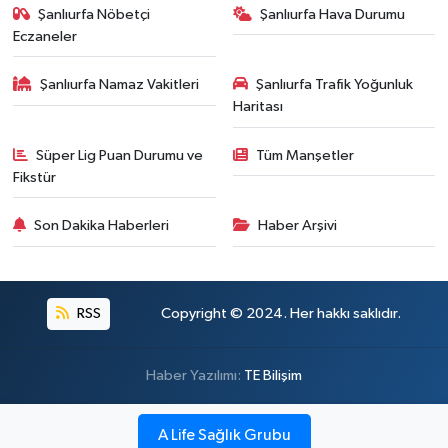
Şanlıurfa Nöbetçi
Şanlıurfa Hava Durumu
Eczaneler
Şanlıurfa Namaz Vakitleri
Şanlıurfa Trafik Yoğunluk
Haritası
Süper Lig Puan Durumu ve
Tüm Manşetler
Fikstür
Son Dakika Haberleri
Haber Arşivi
RSS
Copyright © 2024. Her hakkı saklıdır.
Haber Yazılımı:
TE Bilişim
A Life Sağlık Grubu