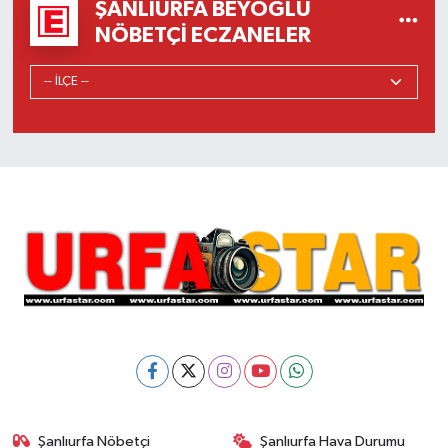
ŞANLIURFA BEYOĞLU
NÖBETÇI ECZANELER
Şanlıurfa Nöbetçi
Şanlıurfa Hava Durumu