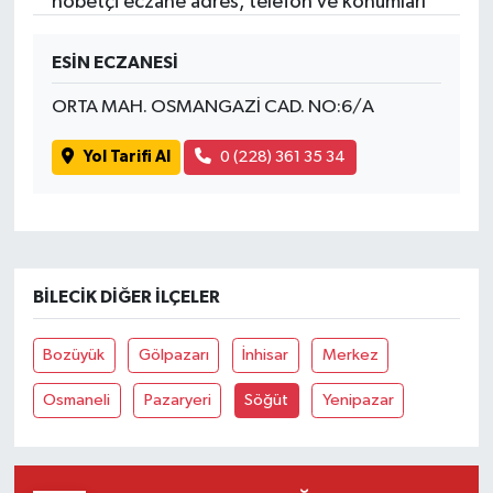
nöbetçi eczane adres, telefon ve konumları
ESİN ECZANESİ
ORTA MAH. OSMANGAZİ CAD. NO:6/A
Yol Tarifi Al
0 (228) 361 35 34
BILECIK DIĞER İLÇELER
Bozüyük
Gölpazarı
İnhisar
Merkez
Osmaneli
Pazaryeri
Söğüt
Yenipazar