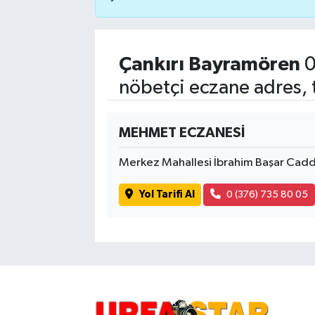
Çankırı Bayramören
0
nöbetçi eczane adres, 
MEHMET ECZANESİ
Merkez Mahallesi İbrahim Başar Cadd
Yol Tarifi Al
0 (376) 735 80 05