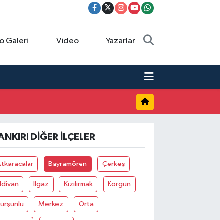
o Galeri
Video
Yazarlar
ANKIRI DIĞER İLÇELER
tkaracalar
Bayramören
Çerkeş
ldivan
Ilgaz
Kızılırmak
Korgun
urşunlu
Merkez
Orta