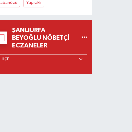
Şabanözü
Yapraklı
ŞANLIURFA
BEYOĞLU NÖBETÇI
ECZANELER