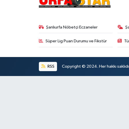
Şanlıurfa Nöbetçi Eczaneler
Ş
Süper Lig Puan Durumu ve Fikstür
Tü
RSS
Copyright © 2024. Her hakkı saklıdı