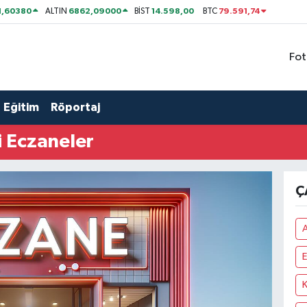
1,60380
6862,09000
14.598,00
79.591,74
ALTIN
BİST
BTC
Fot
Eğitim
Röportaj
 Eczaneler
Ç
A
E
K