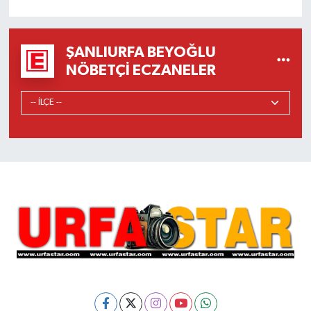
ŞANLIURFA BEYOĞLU
NÖBETÇI ECZANELER