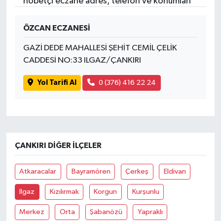
nöbetçi eczane adres, telefon ve konumları
ÖZCAN ECZANESİ
GAZİ DEDE MAHALLESİ ŞEHİT CEMİL ÇELİK
CADDESİ NO:33 ILGAZ/ÇANKIRI
Yol Tarifi Al
0 (376) 416 22 24
ÇANKIRI DIĞER İLÇELER
Atkaracalar
Bayramören
Çerkeş
Eldivan
Ilgaz
Kızılırmak
Korgun
Kurşunlu
Merkez
Orta
Şabanözü
Yapraklı