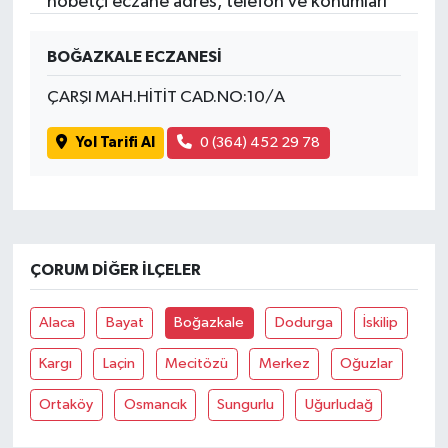
nöbetçi eczane adres, telefon ve konumları
BOĞAZKALE ECZANESİ
ÇARŞI MAH.HİTİT CAD.NO:10/A
Yol Tarifi Al
0 (364) 452 29 78
ÇORUM DIĞER İLÇELER
Alaca
Bayat
Boğazkale
Dodurga
İskilip
Kargı
Laçin
Mecitözü
Merkez
Oğuzlar
Ortaköy
Osmancık
Sungurlu
Uğurludağ