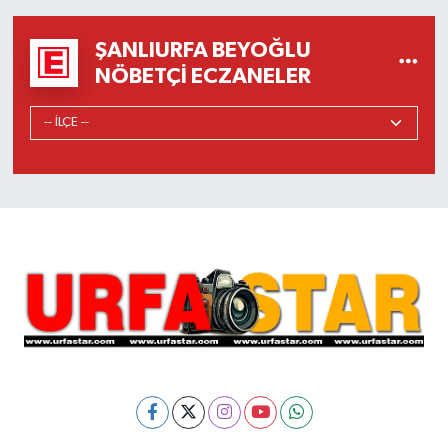
ŞANLIURFA BEYOĞLU
NÖBETÇI ECZANELER