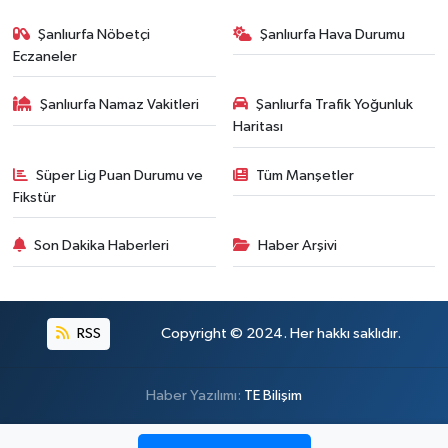
Şanlıurfa Nöbetçi
Şanlıurfa Hava Durumu
Eczaneler
Şanlıurfa Namaz Vakitleri
Şanlıurfa Trafik Yoğunluk
Haritası
Süper Lig Puan Durumu ve
Tüm Manşetler
Fikstür
Son Dakika Haberleri
Haber Arşivi
RSS
Copyright © 2024. Her hakkı saklıdır.
Haber Yazılımı:
TE Bilişim