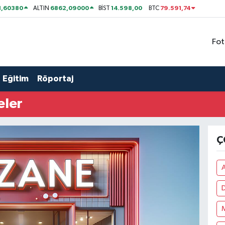
1,60380
6862,09000
14.598,00
79.591,74
ALTIN
BİST
BTC
Fot
Eğitim
Röportaj
eler
Ç