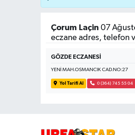
Çorum Laçin
07 Ağust
eczane adres, telefon 
GÖZDE ECZANESİ
YENİ MAH.OSMANCIK CAD.NO:27
Yol Tarifi Al
0 (364) 745 55 04