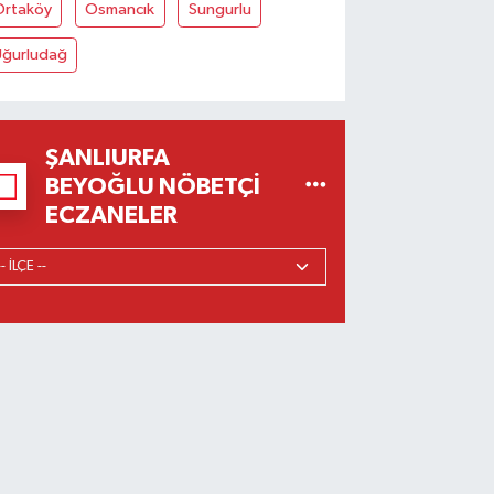
Ortaköy
Osmancık
Sungurlu
Uğurludağ
ŞANLIURFA
BEYOĞLU NÖBETÇI
ECZANELER