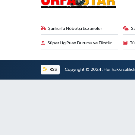
Şanlıurfa Nöbetçi Eczaneler
Ş
Süper Lig Puan Durumu ve Fikstür
Tü
RSS
Copyright © 2024. Her hakkı saklıdı