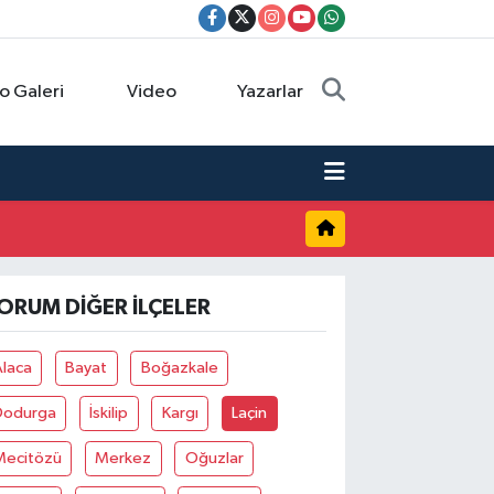
o Galeri
Video
Yazarlar
ORUM DIĞER İLÇELER
Alaca
Bayat
Boğazkale
Dodurga
İskilip
Kargı
Laçin
Mecitözü
Merkez
Oğuzlar