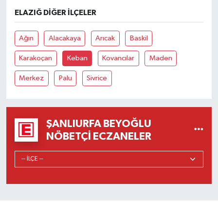
ELAZIĞ DIĞER İLÇELER
Ağın
Alacakaya
Arıcak
Baskil
Karakoçan
Keban
Kovancılar
Maden
Merkez
Palu
Sivrice
ŞANLIURFA BEYOĞLU
NÖBETÇI ECZANELER