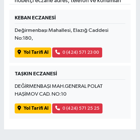
nöbetçi eczane adres, telefon ve konumları
KEBAN ECZANESİ
Değirmenbaşı Mahallesi, Elazığ Caddesi
No:180,
Yol Tarifi Al
0 (424) 571 23 00
TAŞKIN ECZANESİ
DEĞİRMENBAŞI MAH.GENERAL POLAT
HAŞİMOV CAD. NO:10
Yol Tarifi Al
0 (424) 571 25 25