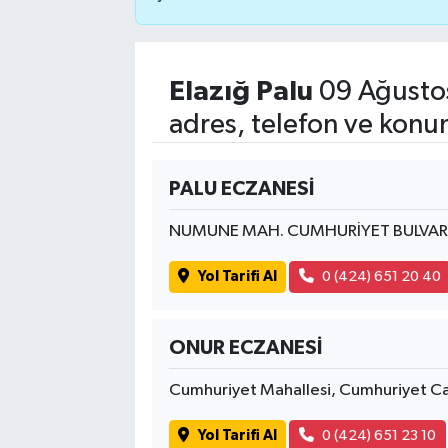
Elazığ Palu
09 Ağustos
adres, telefon ve konu
PALU ECZANESİ
NUMUNE MAH. CUMHURİYET BULVARI
Yol Tarifi Al
0 (424) 651 20 40
ONUR ECZANESİ
Cumhuriyet Mahallesi, Cumhuriyet C
Yol Tarifi Al
0 (424) 651 23 10