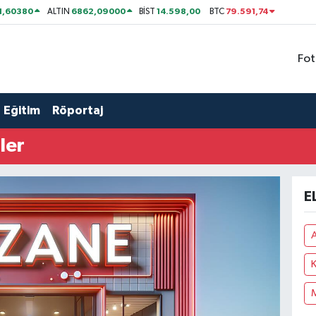
1,60380
6862,09000
14.598,00
79.591,74
ALTIN
BİST
BTC
Fot
Eğitim
Röportaj
ler
E