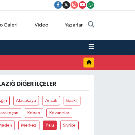
o Galeri
Video
Yazarlar
LAZIĞ DIĞER İLÇELER
Ağın
Alacakaya
Arıcak
Baskil
Karakoçan
Keban
Kovancılar
Maden
Merkez
Palu
Sivrice