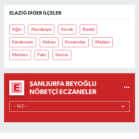
ELAZIĞ DIĞER İLÇELER
Ağın
Alacakaya
Arıcak
Baskil
Karakoçan
Keban
Kovancılar
Maden
Merkez
Palu
Sivrice
ŞANLIURFA BEYOĞLU
NÖBETÇI ECZANELER