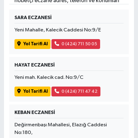
nöbetçi eczane adres, telefon ve konumları
SARA ECZANESİ
Yeni Mahalle, Kalecik Caddesi No:9/E
Yol Tarifi Al
0 (424) 711 50 05
HAYAT ECZANESİ
Yeni mah. Kalecik cad. No:9/C
Yol Tarifi Al
0 (424) 711 47 42
KEBAN ECZANESİ
Değirmenbaşı Mahallesi, Elazığ Caddesi
No:180,