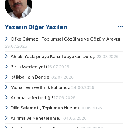
Yazarın Diğer Yazıları
Öfke Çıkmazı: Toplumsal Çözülme ve Çözüm Arayışı
28.07.2026
Ahlaki Yozlaşmaya Karşı Topyekün Duruş!
23.07.2026
Birlik Medeniyeti
16.07.2026
İstikbal için Denge!
02.07.2026
Muharrem ve Birlik Ruhumuz
24.06.2026
Arınma seferberliği!
17.06.2026
Dilin Selameti, Toplumun Huzuru
10.06.2026
Arınma ve Kenetlenme...
04.06.2026