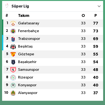
Süper Lig
#
Takım
O
P
1
Galatasaray
33
77
2
Fenerbahçe
33
73
3
Trabzonspor
33
69
4
Beşiktaş
33
59
5
Göztepe
33
55
6
Başakşehir
33
54
7
Samsunspor
33
48
8
Rizespor
33
40
9
Konyaspor
33
40
10
Alanyaspor
33
37