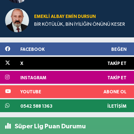
EMEKLI ALBAY EMIN DURSUN
BİR KÖTÜLÜK, BİN İYİLİĞİN ÖNÜNÜ KESER
FACEBOOK
BEĞEN
X
TAKIP ET
INSTAGRAM
TAKIP ET
YOUTUBE
ABONE OL
0542 588 1363
İLETIŞIM
Süper Lig Puan Durumu