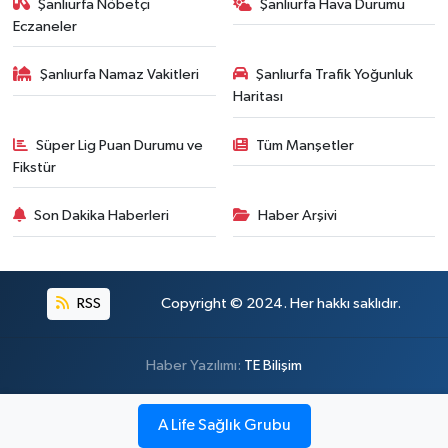
Şanlıurfa Nöbetçi
Şanlıurfa Hava Durumu
Eczaneler
Şanlıurfa Namaz Vakitleri
Şanlıurfa Trafik Yoğunluk
Haritası
Süper Lig Puan Durumu ve
Tüm Manşetler
Fikstür
Son Dakika Haberleri
Haber Arşivi
RSS
Copyright © 2024. Her hakkı saklıdır.
Haber Yazılımı:
TE Bilişim
A Life Sağlık Grubu