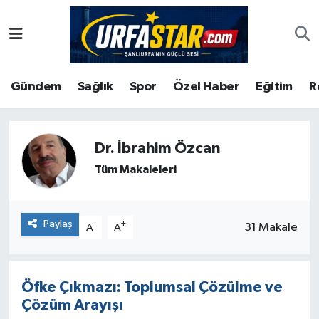
ASAYİS
Şanlıurfa Nöbetçi Eczaneler
Gündem
Sağlık
Spor
Özel Haber
Eğitim
R
ÇEVRE
Şanlıurfa Hava Durumu
DUNYA
Şanlıurfa Namaz Vakitleri
Dr. İbrahim Özcan
Eğitim
Şanlıurfa Trafik Yoğunluk Haritası
Tüm Makaleleri
Ekonomi
Süper Lig Puan Durumu ve Fikstür
Paylaş
-
+
31 Makale
A
A
Gündem
Tüm Manşetler
Kültür
Son Dakika Haberleri
Öfke Çıkmazı: Toplumsal Çözülme ve
Çözüm Arayışı
Magazin
Haber Arşivi