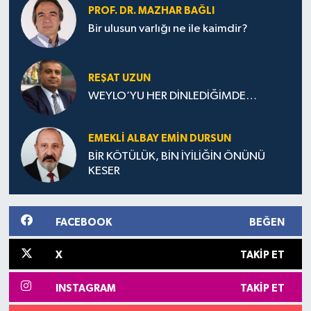
PROF. DR. MAZHAR BAĞLI
Bir ulusun varlığı ne ile kaimdir?
REŞAT UZUN
WEYLO’YU HER DİNLEDİĞİMDE…
EMEKLI ALBAY EMIN DURSUN
BİR KÖTÜLÜK, BİN İYİLİĞİN ÖNÜNÜ
KESER
FACEBOOK
BEĞEN
X
TAKIP ET
INSTAGRAM
TAKIP ET