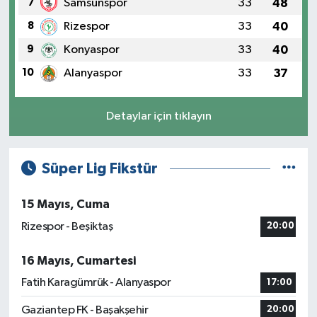
7
Samsunspor
33
48
8
Rizespor
33
40
9
Konyaspor
33
40
10
Alanyaspor
33
37
Detaylar için tıklayın
Süper Lig Fikstür
15 Mayıs, Cuma
Rizespor - Beşiktaş
20:00
16 Mayıs, Cumartesi
Fatih Karagümrük - Alanyaspor
17:00
Gaziantep FK - Başakşehir
20:00