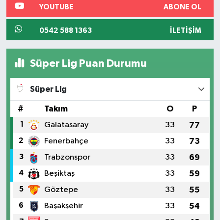
YOUTUBE
ABONE OL
0542 588 1363
İLETIŞIM
Süper Lig Puan Durumu
Süper Lig
#
Takım
O
P
1
Galatasaray
33
77
2
Fenerbahçe
33
73
3
Trabzonspor
33
69
4
Beşiktaş
33
59
5
Göztepe
33
55
6
Başakşehir
33
54