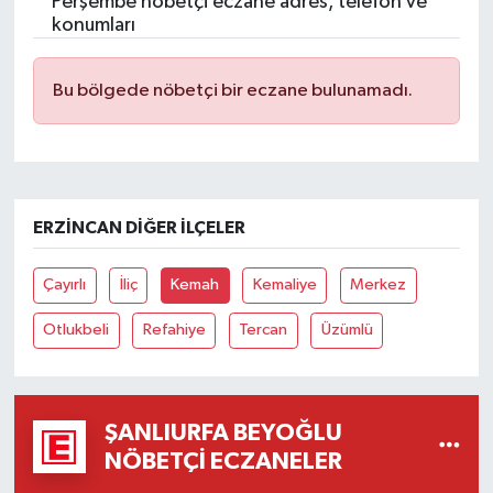
Perşembe nöbetçi eczane adres, telefon ve
konumları
Bu bölgede nöbetçi bir eczane bulunamadı.
ERZINCAN DIĞER İLÇELER
Çayırlı
İliç
Kemah
Kemaliye
Merkez
Otlukbeli
Refahiye
Tercan
Üzümlü
ŞANLIURFA BEYOĞLU
NÖBETÇI ECZANELER