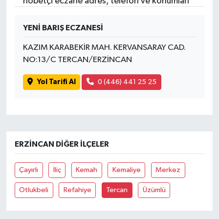
nöbetçi eczane adres, telefon ve konumları
YENİ BARIŞ ECZANESİ
KAZIM KARABEKİR MAH. KERVANSARAY CAD.
NO:13/C TERCAN/ERZİNCAN
Yol Tarifi Al
0 (446) 441 25 25
ERZINCAN DIĞER İLÇELER
Çayırlı
İliç
Kemah
Kemaliye
Merkez
Otlukbeli
Refahiye
Tercan
Üzümlü