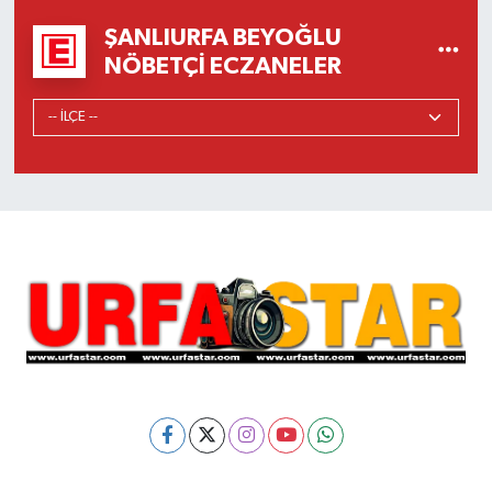
ŞANLIURFA BEYOĞLU
NÖBETÇI ECZANELER