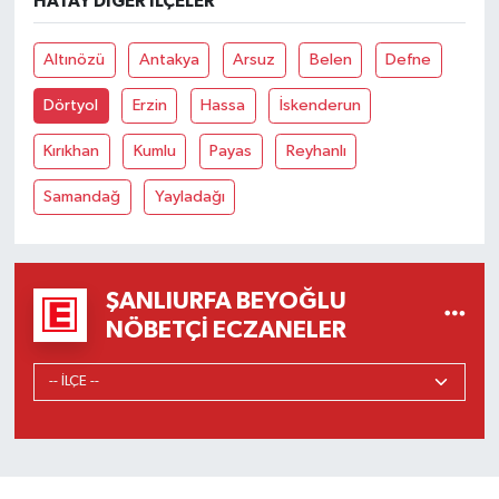
HATAY DIĞER İLÇELER
Altınözü
Antakya
Arsuz
Belen
Defne
Dörtyol
Erzin
Hassa
İskenderun
Kırıkhan
Kumlu
Payas
Reyhanlı
Samandağ
Yayladağı
ŞANLIURFA BEYOĞLU
NÖBETÇI ECZANELER