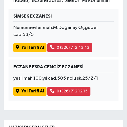
nöbetçi eczane adres, telefon ve konumları
ŞİMŞEK ECZANESİ
Numuneevler mah.M.Doğanay Öçgüder
cad.53/5
Yol Tarifi Al
0 (326) 712 43 43
ECZANE ESRA CENGİZ ECZANESİ
yeşil mah.100.yıl cad.505 nolu sk.25/Z/1
Yol Tarifi Al
0 (326) 712 12 15