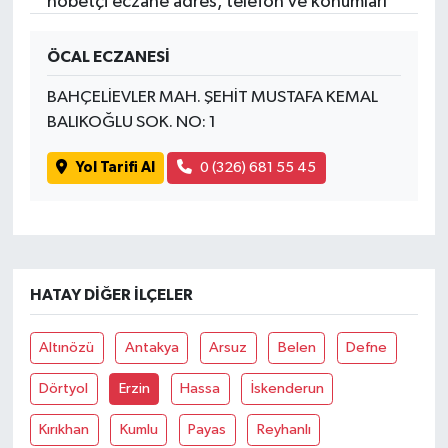
nöbetçi eczane adres, telefon ve konumları
ÖCAL ECZANESİ
BAHÇELİEVLER MAH. ŞEHİT MUSTAFA KEMAL
BALIKOĞLU SOK. NO: 1
Yol Tarifi Al
0 (326) 681 55 45
HATAY DIĞER İLÇELER
Altınözü
Antakya
Arsuz
Belen
Defne
Dörtyol
Erzin
Hassa
İskenderun
Kırıkhan
Kumlu
Payas
Reyhanlı