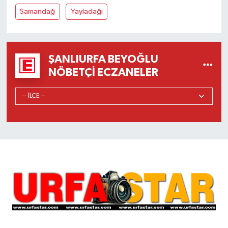
Samandağ
Yayladağı
ŞANLIURFA BEYOĞLU
NÖBETÇI ECZANELER