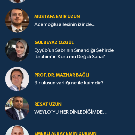
MUSTAFA EMIR UZUN
Acemoğlu ailesinin izinde...
GÜLBEYAZ ÖZGÜL
Eyyûb’un Sabrının Sınandığı Şehirde
İbrahim’in Koru mu Değdi Sana?
PROF. DR. MAZHAR BAĞLI
Bir ulusun varlığı ne ile kaimdir?
REŞAT UZUN
WEYLO’YU HER DİNLEDİĞİMDE…
EMEKLI ALBAY EMIN DURSUN