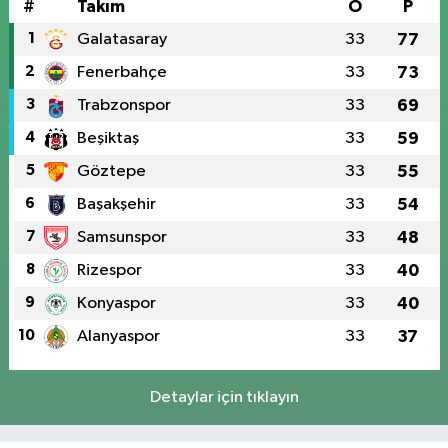
#
Takım
O
P
1
Galatasaray
33
77
2
Fenerbahçe
33
73
3
Trabzonspor
33
69
4
Beşiktaş
33
59
5
Göztepe
33
55
6
Başakşehir
33
54
7
Samsunspor
33
48
8
Rizespor
33
40
9
Konyaspor
33
40
10
Alanyaspor
33
37
Detaylar için tıklayın