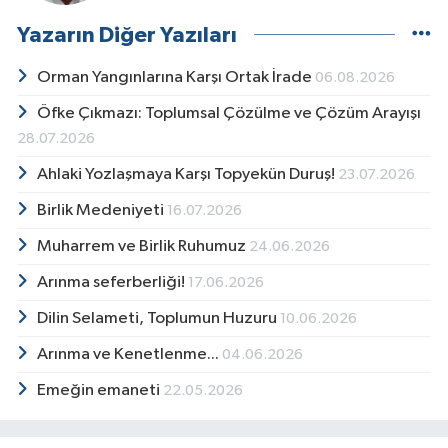
Yazarın Diğer Yazıları
Orman Yangınlarına Karşı Ortak İrade
06.08.2026
Öfke Çıkmazı: Toplumsal Çözülme ve Çözüm Arayışı
28.07.2026
Ahlaki Yozlaşmaya Karşı Topyekün Duruş!
23.07.2026
Birlik Medeniyeti
16.07.2026
Muharrem ve Birlik Ruhumuz
24.06.2026
Arınma seferberliği!
17.06.2026
Dilin Selameti, Toplumun Huzuru
10.06.2026
Arınma ve Kenetlenme...
04.06.2026
Emeğin emaneti
22.05.2026