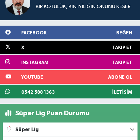
BİR KÖTÜLÜK, BİN İYİLİĞİN ÖNÜNÜ KESER
FACEBOOK
BEĞEN
X
TAKIP ET
INSTAGRAM
TAKIP ET
YOUTUBE
ABONE OL
0542 588 1363
İLETIŞIM
Süper Lig Puan Durumu
Süper Lig