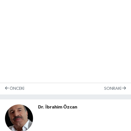
ÖNCEKI
SONRAKI
Dr. İbrahim Özcan