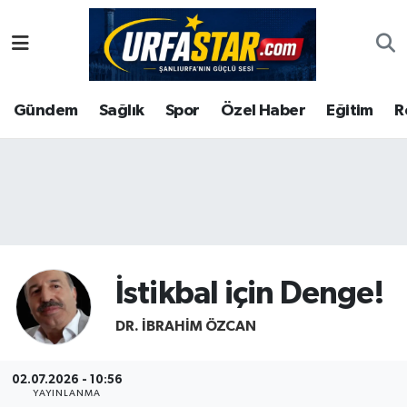
ASAYİS
Şanlıurfa Nöbetçi Eczaneler
Gündem
Sağlık
Spor
Özel Haber
Eğitim
R
ÇEVRE
Şanlıurfa Hava Durumu
DUNYA
Şanlıurfa Namaz Vakitleri
Eğitim
Şanlıurfa Trafik Yoğunluk Haritası
Ekonomi
Süper Lig Puan Durumu ve Fikstür
İstikbal için Denge!
Gündem
Tüm Manşetler
DR. İBRAHIM ÖZCAN
Kültür
Son Dakika Haberleri
02.07.2026 - 10:56
Magazin
Haber Arşivi
YAYINLANMA